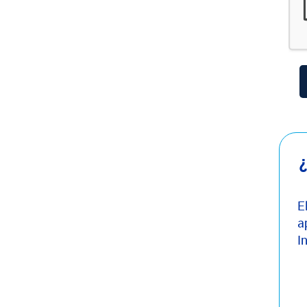
¿
E
a
I