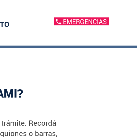
TO
AMI?
u trámite. Recordá
 guiones o barras,