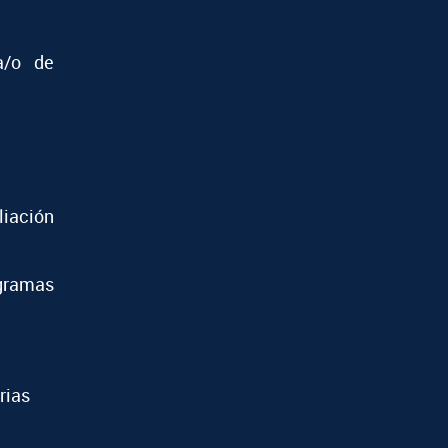
a/o de
iación
ramas
rias