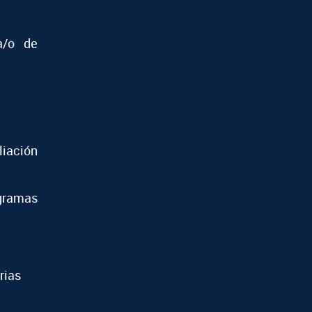
a/o de
iación
ramas
rias