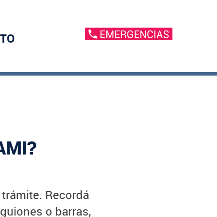
TO
AMI?
u trámite. Recordá
 guiones o barras,