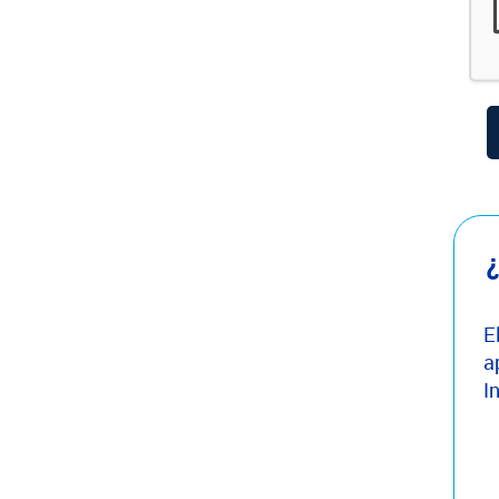
¿
E
a
I