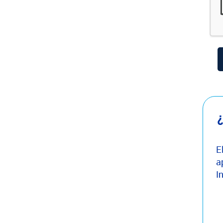
¿
E
a
I