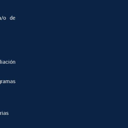
a/o de
iación
ramas
rias