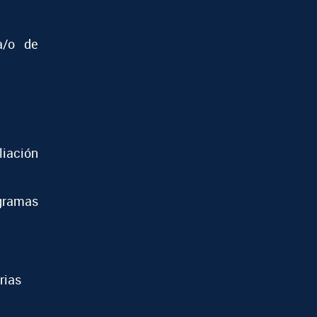
a/o de
iación
ramas
rias