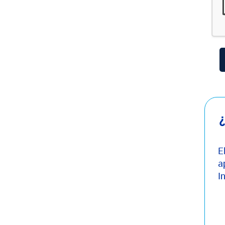
¿
E
a
I