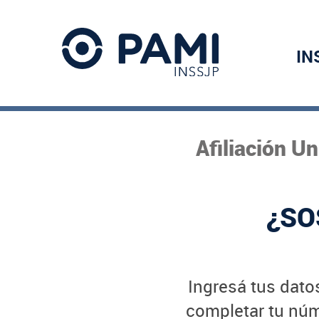
IN
Afiliación U
¿SO
Ingresá tus datos
completar tu núme