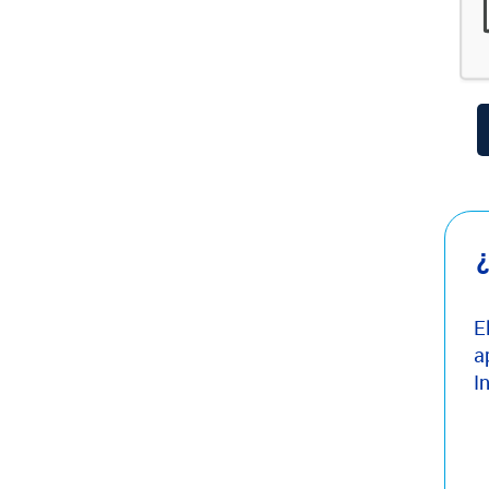
¿
E
a
I