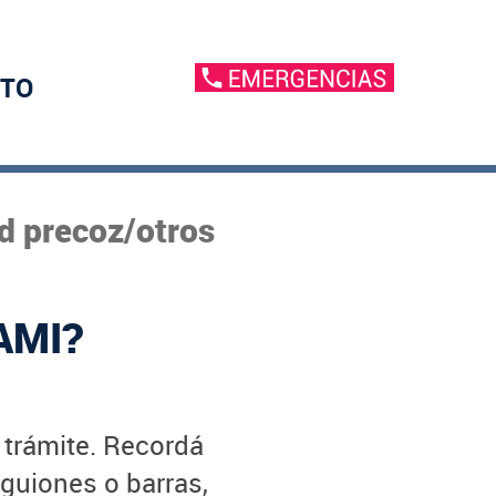
TO
d precoz/otros
AMI?
u trámite. Recordá
 guiones o barras,