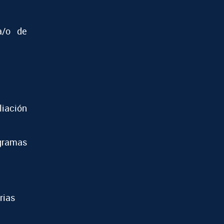
a/o de
iación
ramas
rias