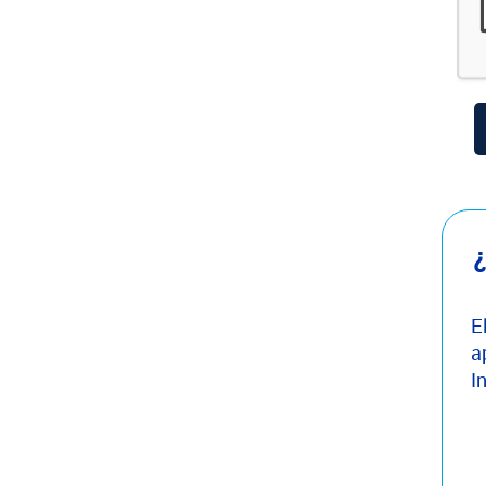
¿
E
a
I