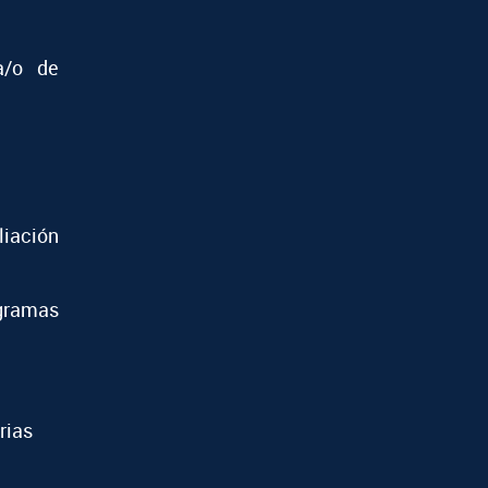
a/o de
iación
ramas
rias