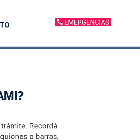
TO
AMI?
u trámite. Recordá
 guiones o barras,