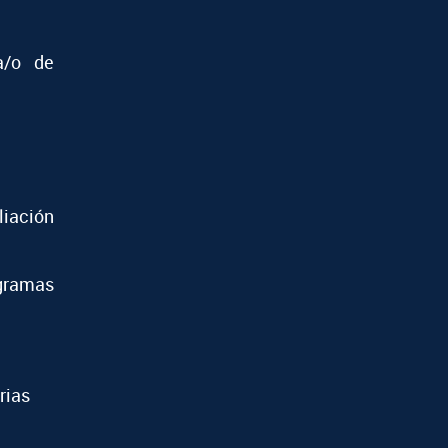
a/o de
iación
ramas
rias