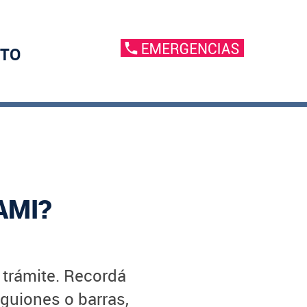
TO
AMI?
u trámite. Recordá
 guiones o barras,