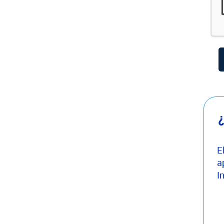
¿
E
a
I