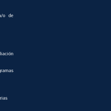
a/o de
iación
ramas
rias