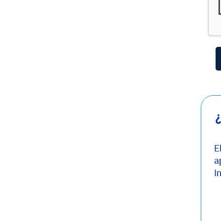
¿
E
a
I