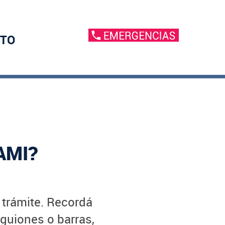
TO
AMI?
u trámite. Recordá
 guiones o barras,