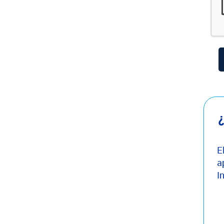
¿
E
a
I