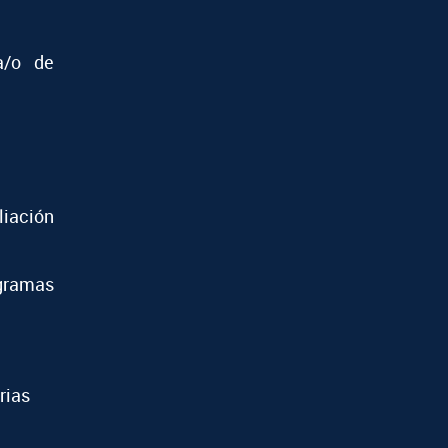
a/o de
iación
ramas
rias