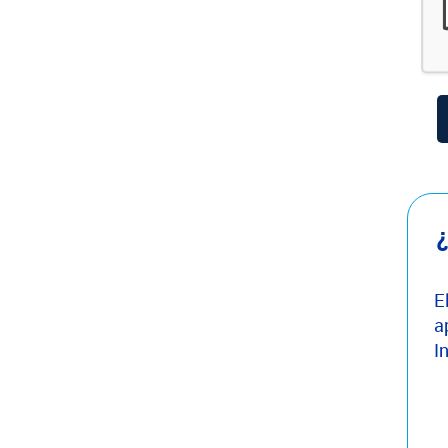
¿
E
a
I