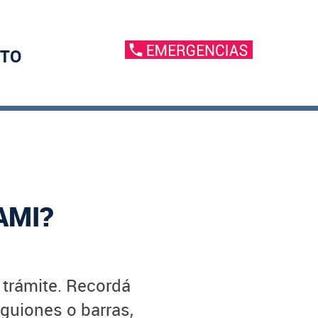
TO
AMI?
u trámite. Recordá
 guiones o barras,