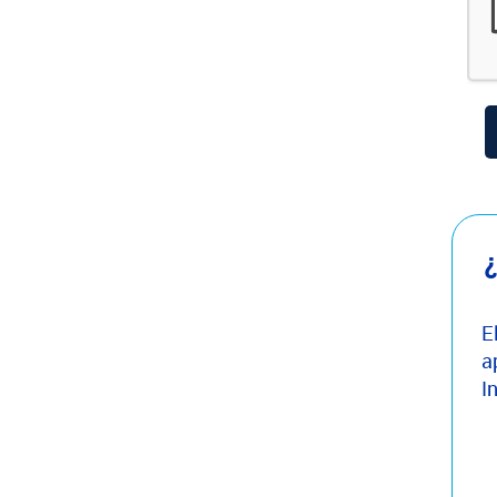
¿
E
a
I