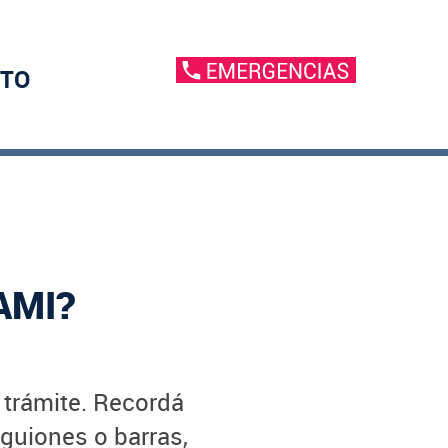
TO
AMI?
u trámite. Recordá
 guiones o barras,