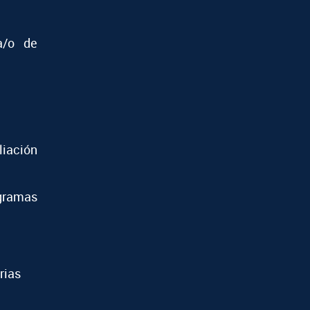
a/o de
iación
ramas
rias